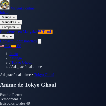
Mangaka.online
Inicio
Manga
Mangakas
Comparar
Conviértete en Mangaka
🛒 Tienda
Blog
Contacto
Sobre nosotros
EN
ES
Inicio
/
Manga
/
Tokyo Ghoul
/
Adaptación al anime
Adaptación al anime
•
Tokyo Ghoul
Anime de Tokyo Ghoul
Estudio
Pierrot
Temporadas
3
Episodios totales
48