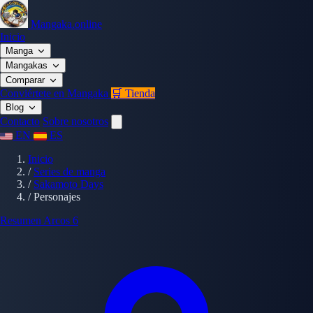
Mangaka.online
Inicio
Manga
Mangakas
Comparar
Conviértete en Mangaka
🛒 Tienda
Blog
Contacto
Sobre nosotros
EN
ES
Inicio
/
Series de manga
/
Sakamoto Days
/
Personajes
Resumen
Arcos
6