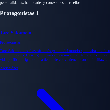
personalidades, habilidades y conexiones entre ellos.
Protagonistas
1
T
Taro Sakamoto
Protagonistas
Taro Sakamoto es el asesino más grande del mundo quien abandonó su
carrera después de caer genuinamente en amor con Aoi, estableciendo
vida pacífica dirigiendo una tienda de conveniencia con su familia.
Distinguido por su capacidad de combate extraordinaria y brillantez
2 relaciónes
estratégica, Sakamoto deliberadamente suprime estos talentos para
mantener su existencia normal, sin embargo permanece
extraordinariamente peligroso cuando se le amenaza o situaciones
fuerzan su involucramiento. Su demeanor tranquilo y ordinario y
aparente inocencia enmascaran capacidad de guerrero profunda y
código moral complejo balanceando protección de familia con rechazo
de dañar innecesariamente. Su viaje implica aprender a integrar su
pasado legendario con su compromiso a vida familiar pacífica,
gradualmente aceptando que separación completa puede ser imposible
mientras aprendiendo a proteger aquellos que ama a través de