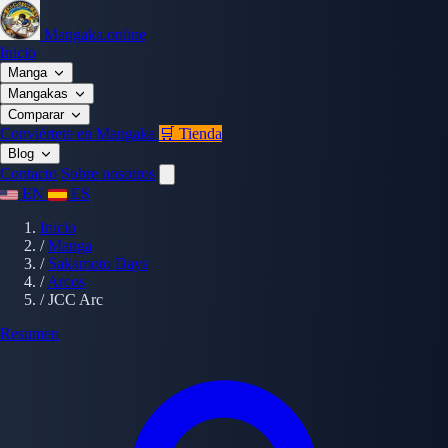
Mangaka.online
Inicio
Manga
Mangakas
Comparar
Conviértete en Mangaka
🛒 Tienda
Blog
Contacto
Sobre nosotros
EN
ES
Inicio
/
Manga
/
Sakamoto Days
/
Arcos
/
JCC Arc
Resumen