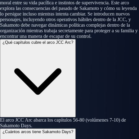
moral entre su vida pacífica e instintos de supervivencia. Este arco
explora las consecuencias del pasado de Sakamoto y cómo su leyenda
lo persigue incluso mientras intenta cambiar. Se introducen nuevos
personajes, incluyendo otros operativos hábiles dentro de la JCC, y
Sakamoto debe navegar dinámicas políticas complejas dentro de la
organización mientras trabaja secretamente para proteger a su familia y
encontrar una manera de escapar de su control.
¿Qué capítulos cubre el arco JCC Arc?
El arco JCC Arc abarca los capítulos 56-80 (volúmenes 7-10) de
Sakamoto Days.
¿Cuántos arcos tiene Sakamoto Days?