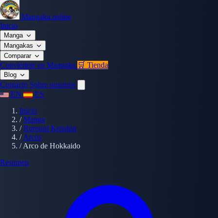
Mangaka.online
Inicio
Manga
Mangakas
Comparar
Conviértete en Mangaka
🛒 Tienda
Blog
Contacto
Sobre nosotros
EN
ES
Inicio
/
Manga
/
Rurouni Kenshin
/
Arcos
/
Arco de Hokkaido
Resumen