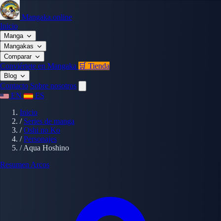
Mangaka.online
Inicio
Manga
Mangakas
Comparar
Conviértete en Mangaka
🛒 Tienda
Blog
Contacto
Sobre nosotros
EN
ES
Inicio
/
Series de manga
/
Oshi no Ko
/
Personajes
/
Aqua Hoshino
Resumen
Arcos