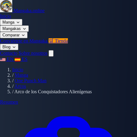
Mangaka.online
Inicio
Manga
Mangakas
Comparar
Conviértete en Mangaka
🛒 Tienda
Blog
Contacto
Sobre nosotros
EN
ES
Inicio
/
Manga
/
One Punch Man
/
Arcos
/
Arco de los Conquistadores Alienígenas
Resumen