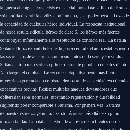
la guerra alienígena crea crisis existencial inmediata; la flota de Boros
sola podría destruir la civilización humana, y su poder personal excede
la capacidad de cualquier héroe individual. La respuesta institucional
de héroe resulta ridícula: héroes de clase S, los héroes más fuertes,
contribuyen mínimamente a la resolución de conflicto real. La batalla
Saitama-Boros extendida forma la pieza central del arco, estableciendo
las secuencias de acción más impresionantes de la serie y forzando a
Saitama a tomar en serio su primer oponente genuinamente desafiante.
A lo largo del combate, Boros crece adaptativamente más fuerte a
través de experiencia en combate, demostrando capacidad excediendo
expectativas previas. Resiste múltiples ataques devastadores que
obliterarían seres normales, mostrando regeneración y durabilidad
sugiriendo poder comparable a Saitama. Por primera vez, Saitama
demuestra esfuerzo genuino, usando técnicas más allá de su puño
único estándar. La batalla se extiende a través de ambientes desde
superficie planetaria hacia espacio, con escala destructiva escalando