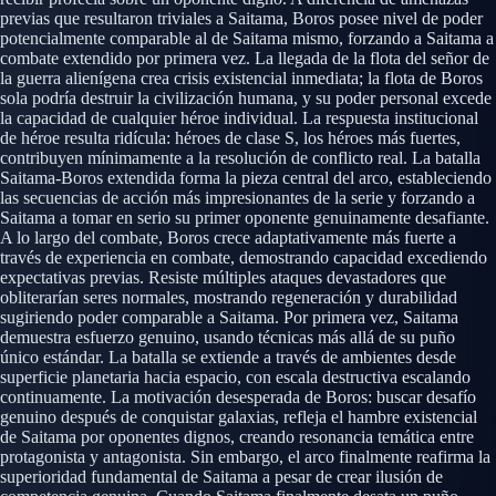
previas que resultaron triviales a Saitama, Boros posee nivel de poder
potencialmente comparable al de Saitama mismo, forzando a Saitama a
combate extendido por primera vez. La llegada de la flota del señor de
la guerra alienígena crea crisis existencial inmediata; la flota de Boros
sola podría destruir la civilización humana, y su poder personal excede
la capacidad de cualquier héroe individual. La respuesta institucional
de héroe resulta ridícula: héroes de clase S, los héroes más fuertes,
contribuyen mínimamente a la resolución de conflicto real. La batalla
Saitama-Boros extendida forma la pieza central del arco, estableciendo
las secuencias de acción más impresionantes de la serie y forzando a
Saitama a tomar en serio su primer oponente genuinamente desafiante.
A lo largo del combate, Boros crece adaptativamente más fuerte a
través de experiencia en combate, demostrando capacidad excediendo
expectativas previas. Resiste múltiples ataques devastadores que
obliterarían seres normales, mostrando regeneración y durabilidad
sugiriendo poder comparable a Saitama. Por primera vez, Saitama
demuestra esfuerzo genuino, usando técnicas más allá de su puño
único estándar. La batalla se extiende a través de ambientes desde
superficie planetaria hacia espacio, con escala destructiva escalando
continuamente. La motivación desesperada de Boros: buscar desafío
genuino después de conquistar galaxias, refleja el hambre existencial
de Saitama por oponentes dignos, creando resonancia temática entre
protagonista y antagonista. Sin embargo, el arco finalmente reafirma la
superioridad fundamental de Saitama a pesar de crear ilusión de