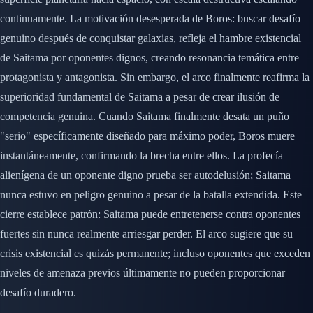
continuamente. La motivación desesperada de Boros: buscar desafío
genuino después de conquistar galaxias, refleja el hambre existencial
de Saitama por oponentes dignos, creando resonancia temática entre
protagonista y antagonista. Sin embargo, el arco finalmente reafirma la
superioridad fundamental de Saitama a pesar de crear ilusión de
competencia genuina. Cuando Saitama finalmente desata un puño
"serio" específicamente diseñado para máximo poder, Boros muere
instantáneamente, confirmando la brecha entre ellos. La profecía
alienígena de un oponente digno prueba ser autodelusión; Saitama
nunca estuvo en peligro genuino a pesar de la batalla extendida. Este
cierre establece patrón: Saitama puede entretenerse contra oponentes
fuertes sin nunca realmente arriesgar perder. El arco sugiere que su
crisis existencial es quizás permanente; incluso oponentes que exceden
niveles de amenaza previos últimamente no pueden proporcionar
desafío duradero.