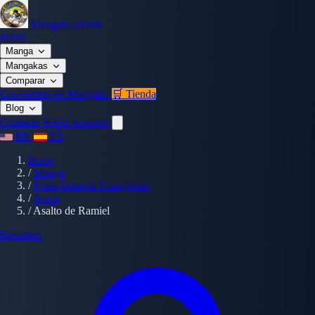
Mangaka.online
Inicio
Manga
Mangakas
Comparar
Conviértete en Mangaka
🛒 Tienda
Blog
Contacto
Sobre nosotros
EN
ES
Inicio
/
Manga
/
Neon Genesis Evangelion
/
Arcos
/
Asalto de Ramiel
Resumen