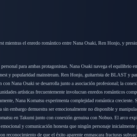
mientras el enredo romántico entre Nana Osaki, Ren Honjo, y presion
personal para ambas protagonistas. Nana Osaki navega el equilibrio en
rapnest y popularidad mainstream. Ren Honjo, guitarrista de BLAST y pa
ión con Nana Osaki se desarrolla junto a asociación profesional; la con
unidades artísticas frecuentemente involucran enredos románticos compl
eamente, Nana Komatsu experimenta complejidad romántica creciente. S
zada sin embargo demuestra ser emocionalmente no disponible y manipu
omatsu en Takumi junto con conexión genuina con Nobuo. El arco expl
rez emocional y comunicación honesta que ningún personaje inicialmen
con reconocimiento de que el éxito aparente enmascara fracturas subyac