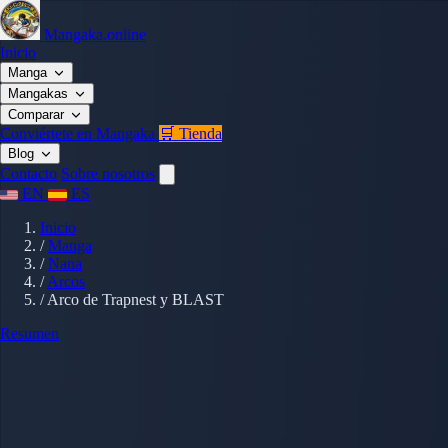
Mangaka.online
Inicio
Manga
Mangakas
Comparar
Conviértete en Mangaka
🛒 Tienda
Blog
Contacto
Sobre nosotros
EN
ES
Inicio
/
Manga
/
Nana
/
Arcos
/
Arco de Trapnest y BLAST
Resumen