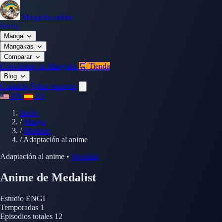
Mangaka.online
Inicio
Manga
Mangakas
Comparar
Conviértete en Mangaka
🛒 Tienda
Blog
Contacto
Sobre nosotros
EN
ES
Inicio
/
Manga
/
Medalist
/
Adaptación al anime
Adaptación al anime
•
Medalist
Anime de Medalist
Estudio
ENGI
Temporadas
1
Episodios totales
12