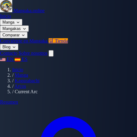
Mangaka.online
Inicio
Manga
Mangakas
Comparar
Conviértete en Mangaka
🛒 Tienda
Blog
Contacto
Sobre nosotros
EN
ES
Inicio
/
Manga
/
Kagurabachi
/
Arcos
/
Current Arc
Resumen