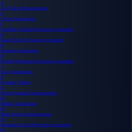
A
Aoi Todo
Deuteragonista
C
Choso
Antagonista
F
Fumihiko Takaba
Personaje secundario
H
Hakari Kinji
Personaje secundario
H
Hanami
Antagonista
H
Hiromi Higuruma
Personaje secundario
J
Jogo
Antagonista
K
Kenjaku
Villano
K
Kento Nanami
Deuteragonista
M
Mahito
Antagonista
M
Maki Zenin
Deuteragonista
M
Masamichi Yaga
Personaje secundario
M