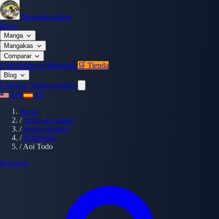
Mangaka.online
Inicio
Manga
Mangakas
Comparar
Conviértete en Mangaka
🛒 Tienda
Blog
Contacto
Sobre nosotros
EN
ES
Inicio
/
Series de manga
/
Jujutsu Kaisen
/
Personajes
/
Aoi Todo
Resumen