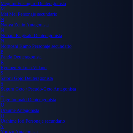
Megumi Fushiguro
Deuteragonista
M
Mei Mei
Personaje secundario
N
Naoya Zenin
Antagonista
N
Nobara Kugisaki
Deuteragonista
N
Noritoshi Kamo
Personaje secundario
P
Panda
Deuteragonista
R
Ryomen Sukuna
Villano
S
Satoru Gojo
Deuteragonista
S
Suguru Geto / Pseudo-Geto
Antagonista
T
Toge Inumaki
Deuteragonista
U
Uraume
Antagonista
U
Utahime Iori
Personaje secundario
Y
Yorozu
Antagonista