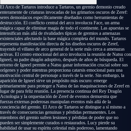
El Arco de Tartaros introduce a Tartaros, un gremio demonio creado
enteramente de criaturas invocadas de los grimarios oscuros de Zeref:
seres demoníacos específicamente diseñados como herramientas de
destrucción. El conflicto central del arco involucra Face, un arma
mágica capaz de eliminar magia de todo el continente. Las apuestas se
intensifican más allá de rivalidades típicas de gremios a amenazas
existenciales afectando la base mágica completa del mundo. Tartaros
representa manifestación directa de los diseños oscuros de Zeref,
trayendo el villano de arco general de la serie más cerca a amenazas
activas. El centro emocional del arco involucra la reunión de Natsu con
Igneel, su padre dragón adoptivo, después de años de búsqueda. El
retorno de Igneel permite a Natsu ganar información crucial sobre sus
orígenes y poder mientras proporciona catarsis emocional para una
motivación central de personaje a través de la serie. Sin embargo, la
aparición de Igneel sirve un propósito más oscuro: emerge
primariamente para proteger a Natsu de las maquinaciones de Zeref en
lugar de para feliz reunión. La presencia continua del Rey Dragón
Acnologia y la orquestación de Zeref de eventos demuestra que
fuerzas externas poderosas manipulan eventos más allá de la
conciencia del gremio. El Arco de Tartaros se distingue a sí mismo a
través de consecuencias genuinas y pérdidas permanentes. Los
miembros del gremio sufren lesiones y pérdidas de poder que no
pueden ser simplemente curados o restaurados. Lucy pierde su
habilidad de usar su espíritu celestial más poderoso, lamentando