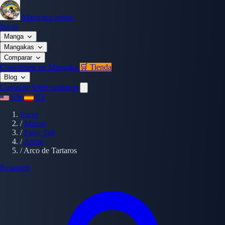
Mangaka.online
Inicio
Manga
Mangakas
Comparar
Conviértete en Mangaka
🛒 Tienda
Blog
Contacto
Sobre nosotros
EN
ES
Inicio
/
Manga
/
Fairy Tail
/
Arcos
/
Arco de Tartaros
Resumen