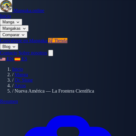
Mangaka.online
Inicio
Manga
Mangakas
Comparar
Conviértete en Mangaka
🛒 Tienda
Blog
Contacto
Sobre nosotros
EN
ES
Inicio
/
Manga
/
Dr. Stone
/
Arcos
/
Nueva América — La Frontera Científica
Resumen