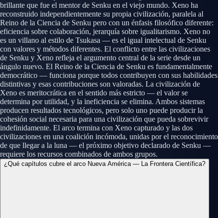
brillante que fue el mentor de Senku en el viejo mundo. Xeno ha
reconstruido independientemente su propia civilización, paralela al
Reino de la Ciencia de Senku pero con un énfasis filosófico diferente:
eficiencia sobre colaboración, jerarquía sobre igualitarismo. Xeno no
es un villano al estilo de Tsukasa — es el igual intelectual de Senku
con valores y métodos diferentes. El conflicto entre las civilizaciones
de Senku y Xeno refleja el argumento central de la serie desde un
ángulo nuevo. El Reino de la Ciencia de Senku es fundamentalmente
democrático — funciona porque todos contribuyen con sus habilidades
distintivas y esas contribuciones son valoradas. La civilización de
Xeno es meritocrática en el sentido más estricto — el valor se
determina por utilidad, y la ineficiencia se elimina. Ambos sistemas
producen resultados tecnológicos, pero solo uno puede producir la
cohesión social necesaria para una civilización que pueda sobrevivir
indefinidamente. El arco termina con Xeno capturado y las dos
civilizaciones en una coalición incómoda, unidas por el reconocimiento
de que llegar a la luna — el próximo objetivo declarado de Senku —
requiere los recursos combinados de ambos grupos.
¿Qué capítulos cubre el arco Nueva América — La Frontera Científica?