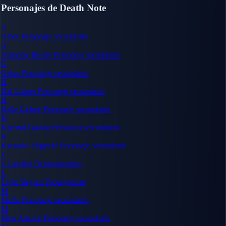
Personajes de Death Note
A
Aiber
Personaje secundario
A
Anthony Rester
Personaje secundario
G
Gelus
Personaje secundario
H
Hal Lidner
Personaje secundario
H
Halle Lidner
Personaje secundario
K
Kiyomi Takada
Personaje secundario
K
Kyosuke Higuchi
Personaje secundario
L
L Lawliet
Deuteragonista
L
Light Yagami
Protagonista
M
Mello
Personaje secundario
M
Misa Amane
Personaje secundario