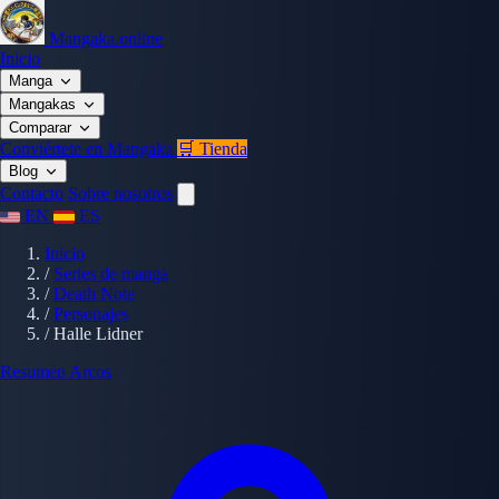
Mangaka.online
Inicio
Manga
Mangakas
Comparar
Conviértete en Mangaka
🛒 Tienda
Blog
Contacto
Sobre nosotros
EN
ES
Inicio
/
Series de manga
/
Death Note
/
Personajes
/
Halle Lidner
Resumen
Arcos