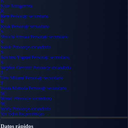
N
Near
Antagonista
R
Rem
Personaje secundario
R
Ryuk
Personaje secundario
S
Shuichi Aizawa
Personaje secundario
S
Sidoh
Personaje secundario
S
Soichiro Yagami
Personaje secundario
S
Stephen Gevanni
Personaje secundario
T
Teru Mikami
Personaje secundario
T
Touta Matsuda
Personaje secundario
W
Watari
Personaje secundario
W
Wedy
Personaje secundario
Ver todos los personajes →
Datos rápidos