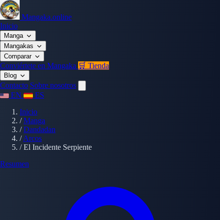
Mangaka.online
Inicio
Manga
Mangakas
Comparar
Conviértete en Mangaka
🛒 Tienda
Blog
Contacto
Sobre nosotros
EN
ES
Inicio
/
Manga
/
Dandadan
/
Arcos
/
El Incidente Serpiente
Resumen