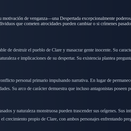
n de su motivación de venganza—una Despertada excepcionalmente poder
individuos que cometen atrocidades pueden cambiar o si crímenes pasad
le de destruir el pueblo de Clare y masacrar gente inocente. Su carac
uraleza e implicaciones de su despertar. Su existencia plantea pregunta
conflicto personal primario impulsando narrativa. En lugar de permanecer
idades. Su arco de carácter demuestra que incluso antagonistas poseen p
 pasados y naturaleza monstruosa pueden trascender sus orígenes. Sus in
con el crecimiento propio de Clare, con ambos personajes enfrentando pr