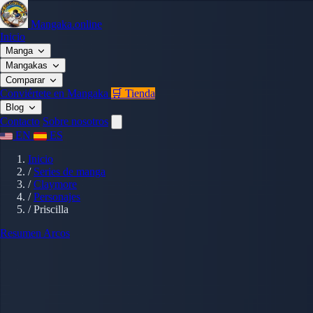
Mangaka.online
Inicio
Manga
Mangakas
Comparar
Conviértete en Mangaka
🛒 Tienda
Blog
Contacto
Sobre nosotros
EN
ES
Inicio
/
Series de manga
/
Claymore
/
Personajes
/
Priscilla
Resumen
Arcos