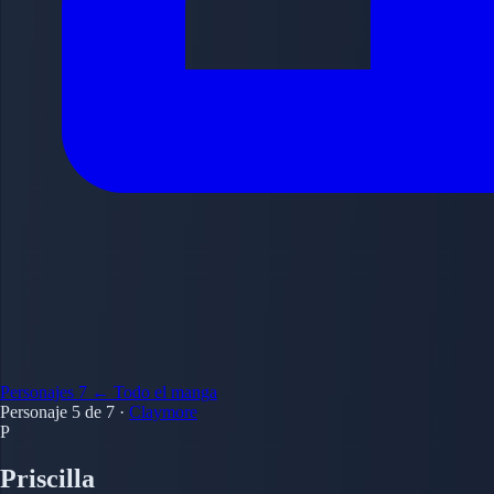
Personajes
7
← Todo el manga
Personaje 5 de 7
·
Claymore
P
Priscilla