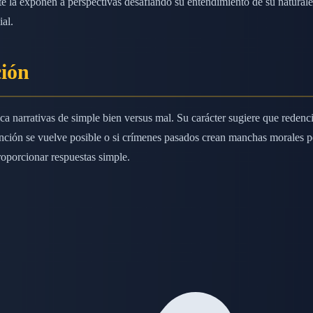
te la exponen a perspectivas desafiando su entendimiento de su natural
al.
ción
ca narrativas de simple bien versus mal. Su carácter sugiere que reden
dención se vuelve posible o si crímenes pasados crean manchas morales 
oporcionar respuestas simple.