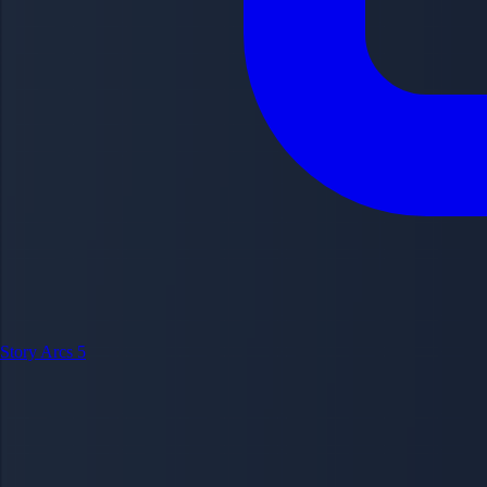
Story Arcs
5