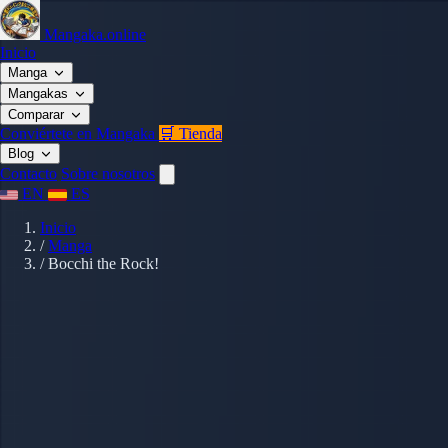
Mangaka.online
Inicio
Manga
Mangakas
Comparar
Conviértete en Mangaka
🛒 Tienda
Blog
Contacto
Sobre nosotros
EN
ES
Inicio
/
Manga
/
Bocchi the Rock!