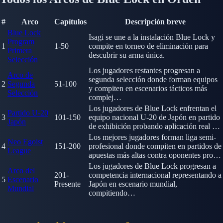
#
Arco
Capítulos
Descripción breve
Blue Lock
Isagi se une a la instalación Blue Lock y
Program
1
1-50
compite en torneo de eliminación para
Primera
descubrir su arma única.
Selección
Los jugadores restantes progresan a
Arco de
segunda selección donde forman equipos
2
Segunda
51-100
y compiten en escenarios tácticos más
Selección
complej…
Los jugadores de Blue Lock enfrentan el
Partido U-20
3
101-150
equipo nacional U-20 de Japón en partido
Japón
de exhibición probando aplicación real …
Los mejores jugadores forman liga semi-
Neo Egoist
4
151-200
profesional donde compiten en partidos de
League
apuestas más altas contra oponentes pro…
Los jugadores de Blue Lock progresan a
Arco del
201-
competencia internacional representando a
5
Escenario
Presente
Japón en escenario mundial,
Mundial
compitiendo…