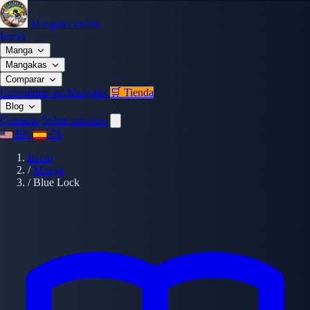
Mangaka.online
Inicio
Manga
Mangakas
Comparar
Conviértete en Mangaka
🛒 Tienda
Blog
Contacto
Sobre nosotros
EN
ES
Inicio
/
Manga
/
Blue Lock