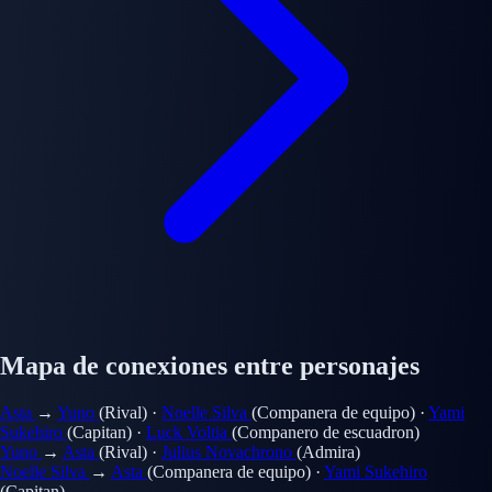
Mapa de conexiones entre personajes
Asta
→
Yuno
(Rival)
·
Noelle Silva
(Companera de equipo)
·
Yami
Sukehiro
(Capitan)
·
Luck Voltia
(Companero de escuadron)
Yuno
→
Asta
(Rival)
·
Julius Novachrono
(Admira)
Noelle Silva
→
Asta
(Companera de equipo)
·
Yami Sukehiro
(Capitan)