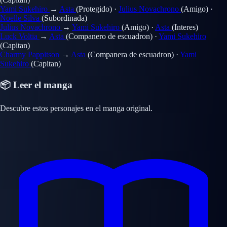
Yami Sukehiro
→
Asta
(Protegido)
·
Julius Novachrono
(Amigo)
·
Noelle Silva
(Subordinada)
Julius Novachrono
→
Yami Sukehiro
(Amigo)
·
Asta
(Interes)
Luck Voltia
→
Asta
(Companero de escuadron)
·
Yami Sukehiro
(Capitan)
Charmy Pappitson
→
Asta
(Companera de escuadron)
·
Yami
Sukehiro
(Capitan)
📦 Leer el manga
Descubre estos personajes en el manga original.