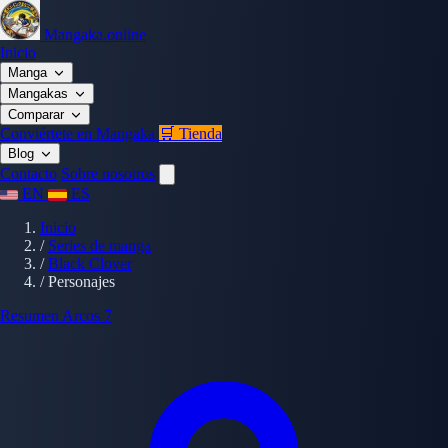
Mangaka.online
Inicio
Manga
Mangakas
Comparar
Conviértete en Mangaka
🛒 Tienda
Blog
Contacto
Sobre nosotros
EN
ES
Inicio
/
Series de manga
/
Black Clover
/
Personajes
Resumen
Arcos
7