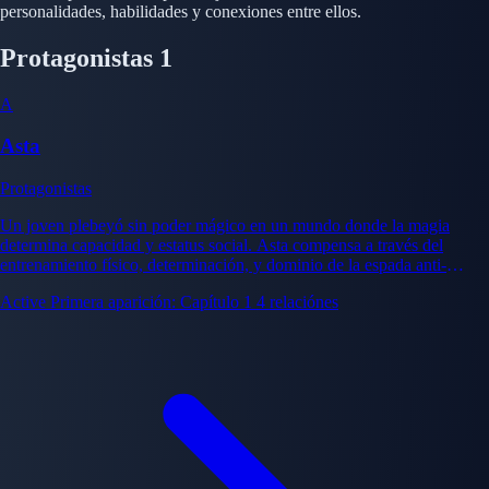
personalidades, habilidades y conexiones entre ellos.
Protagonistas
1
A
Asta
Protagonistas
Un joven plebeyó sin poder mágico en un mundo donde la magia
determina capacidad y estatus social. Asta compensa a través del
entrenamiento físico, determinación, y dominio de la espada anti-
magia, persiguiendo su sueño de convertirse en Rey Mago a pesar de
Active
Primera aparición: Capítulo 1
4 relaciónes
obstáculos abrumadores.