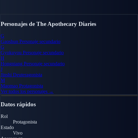
Personajes de The Apothecary Diaries
G
Gaoshun
Personaje secundario
G
Gyokuyou
Personaje secundario
H
Hongniang
Personaje secundario
J
Jinshi
Deuteragonista
M
Maomao
Protagonista
Ver todos los personajes →
Datos rápidos
Rol
Protagonista
Estado
Vivo