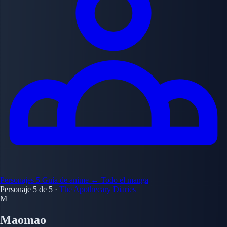
Personajes
5
Guía de anime
← Todo el manga
Personaje 5 de 5
·
The Apothecary Diaries
M
Maomao