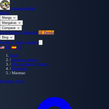
Mangaka.online
Inicio
Manga
Mangakas
Comparar
Conviértete en Mangaka
🛒 Tienda
Blog
Contacto
Sobre nosotros
EN
ES
Inicio
/
Series de manga
/
The Apothecary Diaries
/
Personajes
/
Maomao
Resumen
Arcos