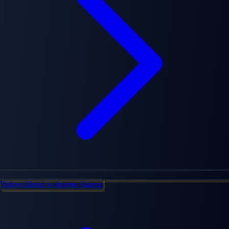
Tokyo Ghoul
vs
Jujutsu Kaisen