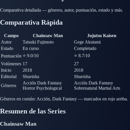
Comparativa detallada — géneros, autor, puntuación, estado y más.
Comparativa Rápida
Campo
Chainsaw Man
Jujutsu Kaisen
Autor
Tatsuki Fujimoto
Gege Akutami
Estado
En curso
Completado
⭐ 9.0
/10
⭐ 8.7
/10
Puntuación
Volúmenes
17
27
Inicio
2018
2018
Editorial
Shueisha
Shueisha
Acción
Dark Fantasy
Acción
Dark Fantasy
Géneros
Horror
Psychological
Sobrenatural
Martial Arts
Géneros en común:
Acción, Dark Fantasy — marcados en rojo arriba.
Resumen de las Series
Chainsaw Man