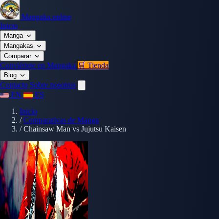
Mangaka.online
Inicio
Manga
Mangakas
Comparar
Conviértete en Mangaka
🛒 Tienda
Blog
Contacto
Sobre nosotros
EN
ES
Inicio
/
Comparativas de Manga
/
Chainsaw Man vs Jujutsu Kaisen