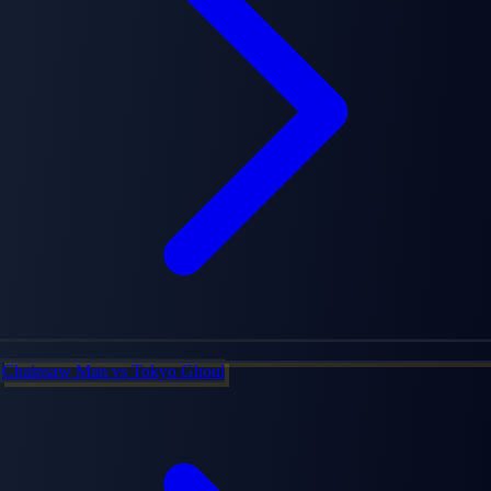
Chainsaw Man
vs
Tokyo Ghoul