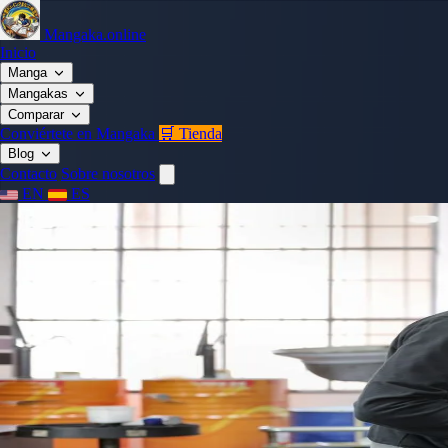
Mangaka.online
Inicio
Manga
Mangakas
Comparar
Conviértete en Mangaka
🛒 Tienda
Blog
Contacto
Sobre nosotros
EN
ES