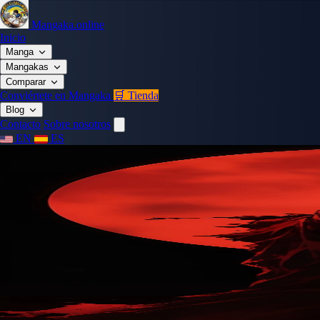
Mangaka.online
Inicio
Manga
Mangakas
Comparar
Conviértete en Mangaka
🛒 Tienda
Blog
Contacto
Sobre nosotros
EN
ES