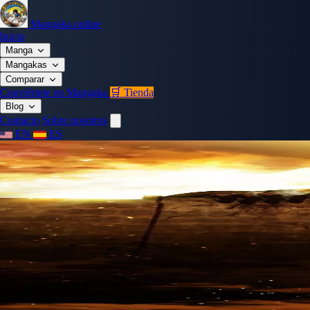
Mangaka.online
Inicio
Manga
Mangakas
Comparar
Conviértete en Mangaka
🛒 Tienda
Blog
Contacto
Sobre nosotros
EN
ES