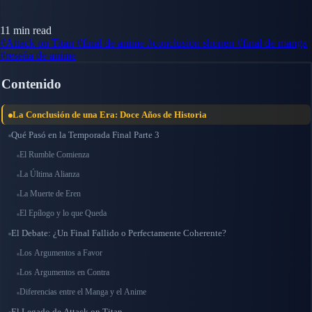
11 min read
#Attack on Titan
#final de anime
#conclusión shonen
#final de manga
#reseña de anime
Contenido
La Conclusión de una Era: Doce Años de Historia
Qué Pasó en la Temporada Final Parte 3
El Rumble Comienza
La Última Alianza
La Muerte de Eren
El Epílogo y lo que Queda
El Debate: ¿Un Final Fallido o Perfectamente Coherente?
Los Argumentos a Favor
Los Argumentos en Contra
Diferencias entre el Manga y el Anime
El Legado de Attack on Titan