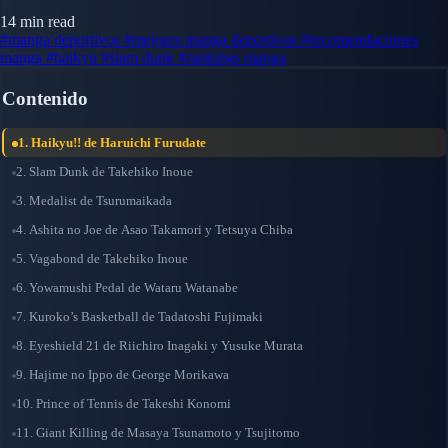
14 min read
#manga deportivos
#mejores manga deportivos
#recomendaciones
manga
#haikyu
#slam dunk
#rankings manga
Contenido
1. Haikyu!! de Haruichi Furudate
2. Slam Dunk de Takehiko Inoue
3. Medalist de Tsurumaikada
4. Ashita no Joe de Asao Takamori y Tetsuya Chiba
5. Vagabond de Takehiko Inoue
6. Yowamushi Pedal de Wataru Watanabe
7. Kuroko’s Basketball de Tadatoshi Fujimaki
8. Eyeshield 21 de Riichiro Inagaki y Yusuke Murata
9. Hajime no Ippo de George Morikawa
10. Prince of Tennis de Takeshi Konomi
11. Giant Killing de Masaya Tsunamoto y Tsujitomo