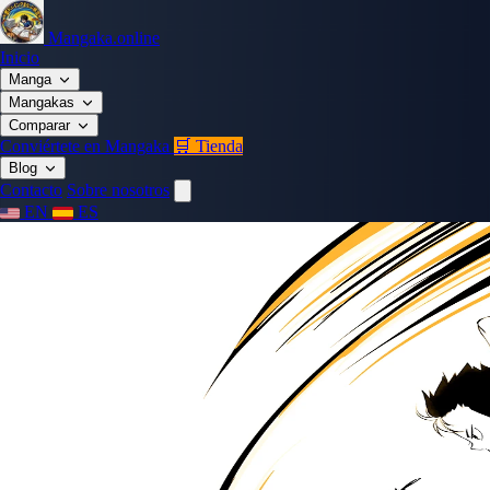
Mangaka.online
Inicio
Manga
Mangakas
Comparar
Conviértete en Mangaka
🛒 Tienda
Blog
Contacto
Sobre nosotros
EN
ES