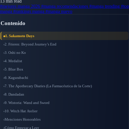
13 min read
#mejores manga 2026
#manga recomendaciones
#manga trending
#top
manga
#rankings manga
#manga nuevo
Contenido
1. Sakamoto Days
2. Frieren: Beyond Journey’s End
3. Oshi no Ko
4. Medalist
5. Blue Box
6. Kagurabachi
7. The Apothecary Diaries (La Farmacéutica de la Corte)
8. Dandadan
9. Wistoria: Wand and Sword
10. Witch Hat Atelier
Menciones Honorables
Cómo Empezar a Leer