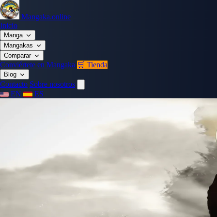
Mangaka.online
Inicio
Manga
Mangakas
Comparar
Conviértete en Mangaka
🛒 Tienda
Blog
Contacto
Sobre nosotros
EN
ES