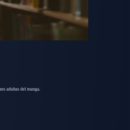
ans adultas del manga.