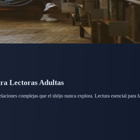
ara Lectoras Adultas
aciones complejas que el shōjo nunca explora. Lectura esencial para f