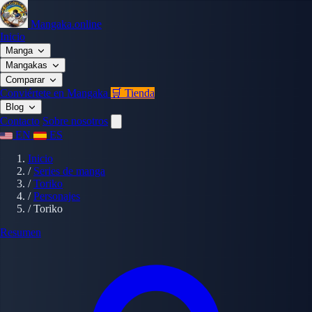
Mangaka.online
Inicio
Manga
Mangakas
Comparar
Conviértete en Mangaka
🛒 Tienda
Blog
Contacto
Sobre nosotros
EN
ES
Inicio
/
Series de manga
/
Toriko
/
Personajes
/
Toriko
Resumen