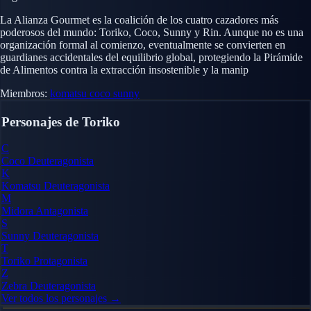
La Alianza Gourmet es la coalición de los cuatro cazadores más
poderosos del mundo: Toriko, Coco, Sunny y Rin. Aunque no es una
organización formal al comienzo, eventualmente se convierten en
guardianes accidentales del equilibrio global, protegiendo la Pirámide
de Alimentos contra la extracción insostenible y la manip
Miembros:
komatsu
coco
sunny
Personajes de Toriko
C
Coco
Deuteragonista
K
Komatsu
Deuteragonista
M
Midora
Antagonista
S
Sunny
Deuteragonista
T
Toriko
Protagonista
Z
Zebra
Deuteragonista
Ver todos los personajes →